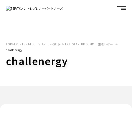
TOP
>
EVENTS
>
J-TECH STARTUP
>
第1回J-TECH STARTUP SUMMIT 開催レポート
>
challenergy
challenergy