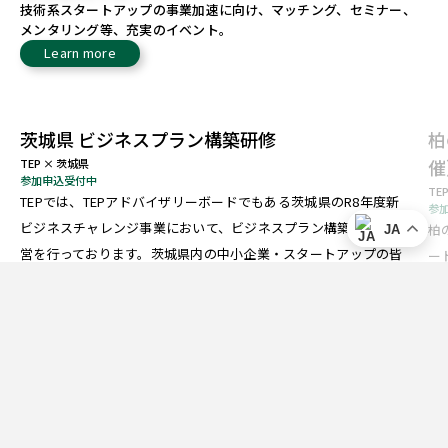
技術系スタートアップの事業加速に向け、マッチング、セミナー、
メンタリング等、充実のイベント。
Learn more
茨城県 ビジネスプラン構築研修
柏
催
TEP × 茨城県
参加申込受付中
TE
TEPでは、TEPアドバイザリーボードでもある茨城県のR8年度新
参
ビジネスチャレンジ事業において、ビジネスプラン構築研修の運
柏
JA
営を行っております。茨城県内の中小企業・スタートアップの皆
ー
様は無料で受講可能ですので、是非ご参加を […]
業
集