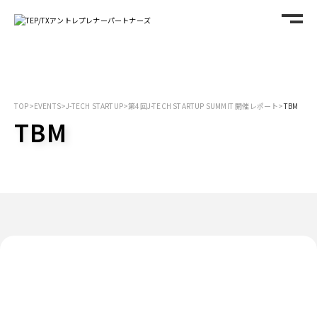
TOP
>
EVENTS
>
J-TECH STARTUP
>
第4回J-TECH STARTUP SUMMIT 開催レポート
>
TBM
TBM