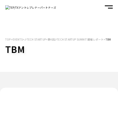
TOP
>
EVENTS
>
J-TECH STARTUP
>
第4回J-TECH STARTUP SUMMIT 開催レポート
>
TBM
TBM