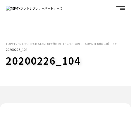
TOP
>
EVENTS
>
J-TECH STARTUP
>
第4回J-TECH STARTUP SUMMIT 開催レポート
>
20200226_104
20200226_104