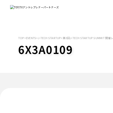
TOP
>
EVENTS
>
J-TECH STARTUP
>
第3回J-TECH STARTUP SUMMIT 開
6X3A0109