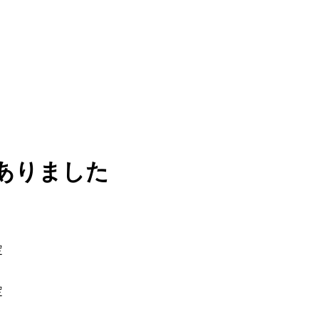
載がありました
定
定