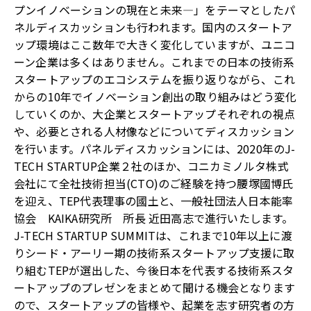
プンイノベーションの現在と未来―」をテーマとしたパ
ネルディスカッションも行われます。国内のスタートア
ップ環境はここ数年で大きく変化していますが、ユニコ
ーン企業は多くはありません。これまでの日本の技術系
スタートアップのエコシステムを振り返りながら、これ
からの10年でイノベーション創出の取り組みはどう変化
していくのか、大企業とスタートアップそれぞれの視点
や、必要とされる人材像などについてディスカッション
を行います。パネルディスカッションには、2020年のJ-
TECH STARTUP企業２社のほか、コニカミノルタ株式
会社にて全社技術担当(CTO)のご経験を持つ腰塚國博氏
を迎え、TEP代表理事の國土と、一般社団法人日本能率
協会 KAIKA研究所 所長 近田高志で進行いたします。
J-TECH STARTUP SUMMITは、これまで10年以上に渡
りシード・アーリー期の技術系スタートアップ支援に取
り組むTEPが選出した、今後日本を代表する技術系スタ
ートアップのプレゼンをまとめて聞ける機会となります
ので、スタートアップの皆様や、起業を志す研究者の方