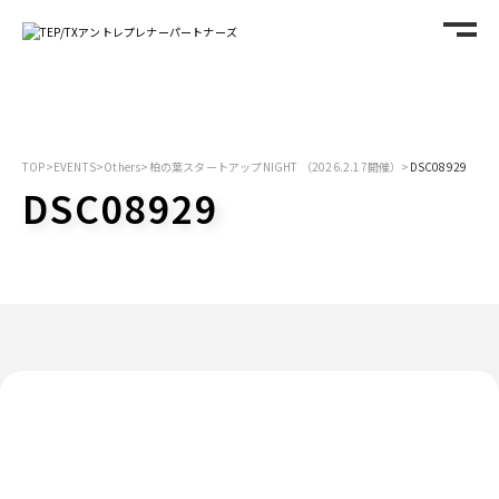
TOP
>
EVENTS
>
Others
>
柏の葉スタートアップNIGHT （2026.2.17開催）
>
DSC08929
DSC08929