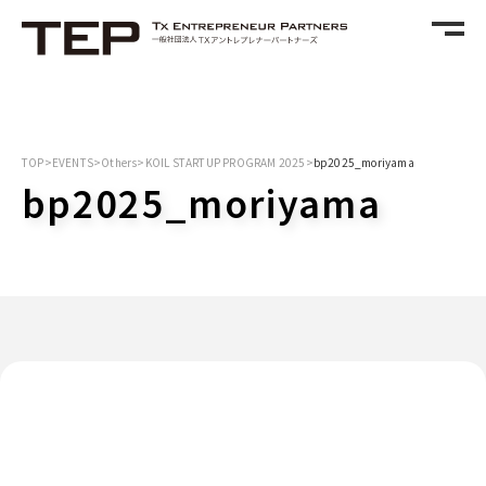
TOP
>
EVENTS
>
Others
>
KOIL STARTUP PROGRAM 2025
>
bp2025_moriyama
bp2025_moriyama