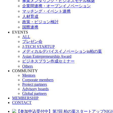
事業メンタリング・ビジネスモデル構築
企業間連携・オープンイノベーション
マッチング・イベント連携
人材育成
政策・ビジョン検討
国際連携
EVENTS
ALL
プレゼン会
J-TECH STARTUP
メディカルデバイスイノベーションin柏の葉
Asian Entrepreneurship Award
ビジネスプラン作成セミナー
Others
COMMUNITY
Mentors
Corporate members
Project partners
Advisory boards
Global partners
MEMBERSHIP
CONTACT