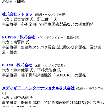
の研究・開発
株式会社メトセラ
（医療・ヘルスケア分野）
代表：岩宮貴紘 氏、野上健一 氏
事業概要：心不全向けの再生医療製品などの研究開発
NUProtein株式会社
（バイオテクノロジー・農業分野）
代表：南賢尚 氏
事業概要：無細胞タンパク質合成試薬の研究開発、及び製
造・販売
PLIMES株式会社
（医療・ヘルスケア分野）
代表：鈴木健嗣 氏、下柿元智也 氏
事業概要：嚥下機能評価機器「GOKURI」の開発
メディギア・インターナショナル株式会社
（医療・ヘルスケア分
野）
代表：田中武雄 氏
事業概要：医療用器材、特にIVR医療向け器材及びシステム