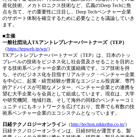
産化技術、メカトロニクス技術など、広義のDeep Techに焦
点を当て、その重要性に注目し、Deep Techベンチャー企業
のサポート体制を確立するために必要なことを議論していき
ます。
■主催
一般社団法人TXアントレプレナーパートナーズ（TEP）
（
https://tepweb.jp/wp/
）
TXアントレプレナーパートナーズ（TEP）は、日本のトッ
プレベルの技術をビジネス化し社会普及させることを目的と
する技術系ベンチャー企業の支援組織です。コア技術を持
ち、そのビジネス化を目指すリアルテック・ベンチャー企業
を中心に、起業・経営経験が豊富なエンジェル投資家、専門
的アドバイスが可能なメンター、ベンチャー企業との連携を
望む大手企業らを会員として組成しています。現在は、大学
や研究機関、地域行政、そして海外の同様のベンチャーコミ
ュニティにもネットワークを広げており、世界でも有数の技
術系ベンチャー企業のエコシステムとなっています。
日経テクノロジーオンライン
（
http://techon.nikkeibp.co.jp/
）
日経テクノロジーオンラインは、日経BP社が運営する、製