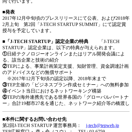
同で行います。
■発表
2017年12月中旬頃のプレスリリースにて公表、および2018年
2月上旬 第2回「J-TECH STARTUP SUMMIT」にて認定賞
授与を予定しています。
■「J-TECH STARTUP」認定企業の特典
「J-TECH
STARTUP」認定企業は、以下の特典が与えられます。
①
日経テクノロジーオンラインまたはリアル開発会議によ
る、該当企業と技術の紹介
②
TEPによる、事業計画策定支援、知財管理、資金調達計画
のアドバイスなどの無償サポート
※2017年12月下旬頃の認定以降、2018年末まで
③
TEP主催の「ビジネスプラン作成セミナー」への無料参加
④
イベント当日におけるネットワーキング構築
⑤
TEPの海外連携先である世界各国の「グローバルパートナ
ー」合計19都市27名を通じた、ネットワーク紹介等の橋渡し
■本件に関するお問い合わせ先
第2回J-TECH STARTUP 運営事務局：
j-tech@tepweb.jp
TEP広報窓口・ 森・兪（ユウ）： TEL: 03-6759-