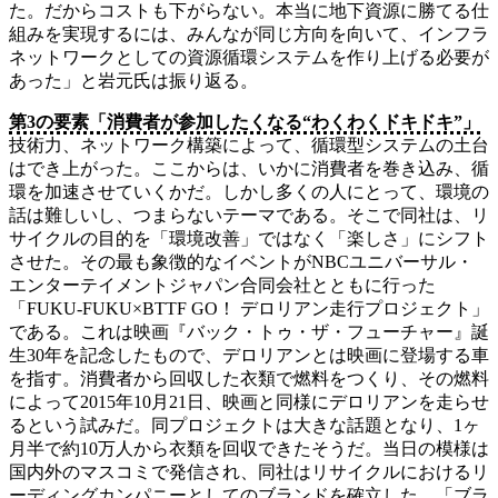
た。だからコストも下がらない。本当に地下資源に勝てる仕
組みを実現するには、みんなが同じ方向を向いて、インフラ
ネットワークとしての資源循環システムを作り上げる必要が
あった」と岩元氏は振り返る。
第3の要素「消費者が参加したくなる“わくわくドキドキ”」
技術力、ネットワーク構築によって、循環型システムの土台
はでき上がった。ここからは、いかに消費者を巻き込み、循
環を加速させていくかだ。しかし多くの人にとって、環境の
話は難しいし、つまらないテーマである。そこで同社は、リ
サイクルの目的を「環境改善」ではなく「楽しさ」にシフト
させた。その最も象徴的なイベントがNBCユニバーサル・
エンターテイメントジャパン合同会社とともに行った
「FUKU-FUKU×BTTF GO！ デロリアン走行プロジェクト」
である。これは映画『バック・トゥ・ザ・フューチャー』誕
生30年を記念したもので、デロリアンとは映画に登場する車
を指す。消費者から回収した衣類で燃料をつくり、その燃料
によって2015年10月21日、映画と同様にデロリアンを走らせ
るという試みだ。同プロジェクトは大きな話題となり、1ヶ
月半で約10万人から衣類を回収できたそうだ。当日の模様は
国内外のマスコミで発信され、同社はリサイクルにおけるリ
ーディングカンパニーとしてのブランドを確立した。「ブラ