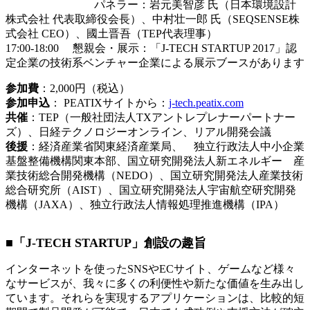
パネラー：岩元美智彦 氏（日本環境設計
株式会社 代表取締役会長）、中村壮一郎 氏（SEQSENSE株
式会社 CEO）、國土晋吾（TEP代表理事）
17:00-18:00 懇親会・展示：「J-TECH STARTUP 2017」認
定企業の技術系ベンチャー企業による展示ブースがあります
参加費
：2,000円（税込）
参加申込
： PEATIXサイトから：
j-tech.peatix.com
共催
：TEP（一般社団法人TXアントレプレナーパートナー
ズ）、日経テクノロジーオンライン、リアル開発会議
後援
：経済産業省関東経済産業局、 独立行政法人中小企業
基盤整備機構関東本部、国立研究開発法人新エネルギー 産
業技術総合開発機構（NEDO）、国立研究開発法人産業技術
総合研究所（AIST）、国立研究開発法人宇宙航空研究開発
機構（JAXA）、独立行政法人情報処理推進機構（IPA）
■「J-TECH STARTUP」創設の趣旨
インターネットを使ったSNSやECサイト、ゲームなど様々
なサービスが、我々に多くの利便性や新たな価値を生み出し
ています。それらを実現するアプリケーションは、比較的短