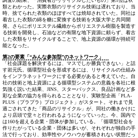
調査の結果、「消費者がリサイクルしたいもの」第1位は衣
類とわかった。実際衣類のリサイクル技術は遅れており、当
時、捨てられた衣類のほぼすべては焼却されていた。同社は
着古した衣類の綿を糖に変換する技術を大阪大学と共同開
発。さらにポリエステル繊維からポリエステル樹脂を製造す
る技術を開発し、石油などの有限な地下資源に頼らず、着古
した衣類をリサイクルすることで、地上資源の循環が持続可
能となった。
第2の要素「“みんな参加型”のネットワーク」
「社会課題を解決するには、マスでしか勝負できない」と話
す岩元氏。循環型社会を形成するには、リサイクルの仕組み
をインフラネットワークにする必要があると考えていた。自
社の技術と地上資源による循環型システムの意義を各社に根
気強く説いた結果、JINS、スターバックス、良品計画など多
彩な企業の協力を得られることとなり、実験型企画「PLA-
PLUS（プラプラ）プロジェクト」がスタート。それまで見
過ごされてきた「商品のリサイクル」が、同社の働きかけに
より店頭で堂々と行われるようになっていった。今、国内で
は160を超える企業・団体が参加している。「循環型社会を
作りたがっている企業・団体は多いが、それぞれが独自の手
法で行っており、効率性やノウハウが蓄積されない状態だっ