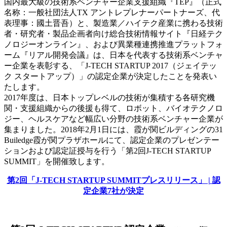
国内最大級の技術系ベンチャー企業支援組織『TEP』（正式
名称：一般社団法人TX アントレプレナーパートナーズ、代
表理事：國土晋吾）と、製造業／ハイテク産業に携わる技術
者・研究者・製品企画者向け総合技術情報サイト『日経テク
ノロジーオンライン』、および異業種連携推進プラットフォ
ーム『リアル開発会議』は、日本を代表する技術系ベンチャ
ー企業を表彰する、「J-TECH STARTUP 2017（ジェイテッ
ク スタートアップ）」の認定企業が決定したことを発表い
たします。
2017年度は、日本トップレベルの技術が集積する各研究機
関・支援組織からの後援も得て、ロボット、バイオテクノロ
ジー、ヘルスケアなど幅広い分野の技術系ベンチャー企業が
集まりました。2018年2月1日には、霞が関ビルディングの31
Builedge霞が関プラザホールにて、認定企業のプレゼンテー
ションおよび認定証授与を行う「第2回J-TECH STARTUP
SUMMIT」を開催致します。
第2回「J-TECH STARTUP SUMMITプレスリリース」 | 認
定企業7社が決定