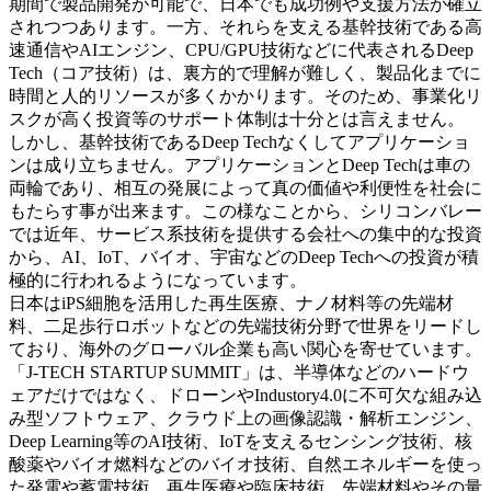
期間で製品開発が可能で、日本でも成功例や支援方法が確立
されつつあります。一方、それらを支える基幹技術である高
速通信やAIエンジン、CPU/GPU技術などに代表されるDeep
Tech（コア技術）は、裏方的で理解が難しく、製品化までに
時間と人的リソースが多くかかります。そのため、事業化リ
スクが高く投資等のサポート体制は十分とは言えません。
しかし、基幹技術であるDeep Techなくしてアプリケーショ
ンは成り立ちません。アプリケーションとDeep Techは車の
両輪であり、相互の発展によって真の価値や利便性を社会に
もたらす事が出来ます。この様なことから、シリコンバレー
では近年、サービス系技術を提供する会社への集中的な投資
から、AI、IoT、バイオ、宇宙などのDeep Techへの投資が積
極的に行われるようになっています。
日本はiPS細胞を活用した再生医療、ナノ材料等の先端材
料、二足歩行ロボットなどの先端技術分野で世界をリードし
ており、海外のグローバル企業も高い関心を寄せています。
「J-TECH STARTUP SUMMIT」は、半導体などのハードウ
ェアだけではなく、ドローンやIndustory4.0に不可欠な組み込
み型ソフトウェア、クラウド上の画像認識・解析エンジン、
Deep Learning等のAI技術、IoTを支えるセンシング技術、核
酸薬やバイオ燃料などのバイオ技術、自然エネルギーを使っ
た発電や蓄電技術、再生医療や臨床技術、先端材料やその量