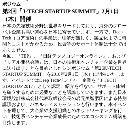
ポジウム
第2回「J-TECH STARTUP SUMMIT」2月1日
（木）開催
日本の先端技術分野は世界をリードしており、海外のグロー
バル企業も高い関心を日本に寄せています。一方で、Deep
Tech（コア技術）の事業は、理解が難しく、製品化までに時
間とコストがかかるため、投資等のサポート体制は十分では
ありません。
今回、『TEP』、『日経テクノロジーオンライン』、および
『リアル開発会議』は、日本の技術系ベンチャー企業を世界
に送り出すことを目的としたシンポジウム「第2回J-TECH
STARTUP SUMMIT」を2018年2月1日（木）に開催いたしま
す。イベントではDeep Techベンチャー企業を「J-TECH
STARTUP 2017」として認定、紹介を行ない、サポート体制
を確立するために必要なことを議論していきます。また日本
環境設計株式会社代表取締役会長の岩元美智彦氏による特別
講演および、パネルディスカッションも行います。本イベン
トを通じて、大企業や支援組織とのネットワーキングを行
い、技術系ベンチャー企業成長のためのエコシステム構築を
目指します。