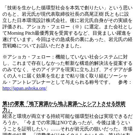
「技術を生かした循環型社会を本気で創りたい」という思い
のもと、岩元氏が現代表取締役社長の髙尾正樹 氏ともに設
立した日本環境設計株式会社。後に岩元氏自身がその実績を
評価され、アショカ・フェロー（※）に選定。また会社とし
てMorning Pitch最優秀賞を受賞するなど、目覚ましい躍進を
遂げています。今回はその急成長の裏にあった、岩元氏の経
営戦略についてお話いただきました。
※アショカ・フェロー：機能していない社会システムに対
し、これまで存在しなかった斬新な構造的解決法を提案する
のみでなく、そのアイデアを現実に立ち上げ、アイデアが多
くの人々に届く効果を生むまで粘り強く取り組むソーシャ
ル・アントレプレナーとして与えられる称号です。 参考：
http://japan.ashoka.org/
第1の要素「地下資源から地上資源へとシフトさせる技術
力」
経済と環境が両立する持続可能な循環型社会は実現できるだ
ろうか。「今までの常識はNOであったが、今後は違うとい
うことを証明したい」……それが岩元氏の狙いだった。市場