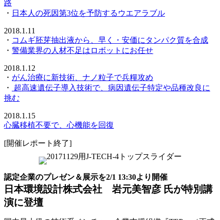
路
・
日本人の死因第3位を予防するウエアラブル
2018.1.11
・
コムギ胚芽抽出液から、早く・安価にタンパク質を合成
・
警備業界の人材不足はロボットにお任せ
2018.1.12
・
がん治療に新技術、ナノ粒子で兵糧攻め
・
超高速遺伝子導入技術で、病因遺伝子特定や品種改良に
挑む
2018.1.15
心臓移植不要で、心機能を回復
[開催レポート終了]
認定企業のプレゼン＆展示を2/1 13:30より開催
日本環境設計株式会社 岩元美智彦 氏が特別講
演に登壇