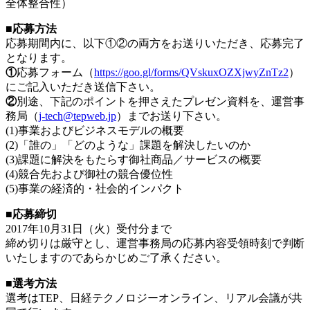
全体整合性）
■応募方法
応募期間内に、以下①②の両方をお送りいただき、応募完了
となります。
①
応募フォーム（
https://goo.gl/forms/QVskuxOZXjwyZnTz2
）
にご記入いただき送信下さい。
②
別途、下記のポイントを押さえたプレゼン資料を、運営事
務局（
j-tech@tepweb.jp
）までお送り下さい。
(1)事業およびビジネスモデルの概要
(2)「誰の」「どのような」課題を解決したいのか
(3)課題に解決をもたらす御社商品／サービスの概要
(4)競合先および御社の競合優位性
(5)事業の経済的・社会的インパクト
■応募締切
2017年10月31日（火）受付分まで
締め切りは厳守とし、運営事務局の応募内容受領時刻で判断
いたしますのであらかじめご了承ください。
■選考方法
選考はTEP、日経テクノロジーオンライン、リアル会議が共