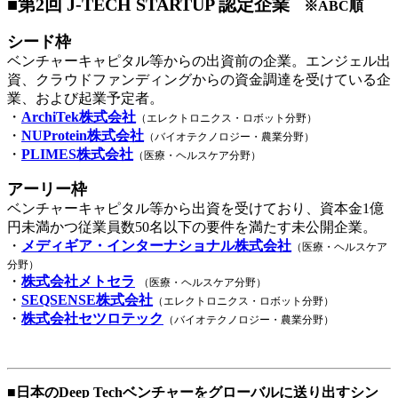
■第2回 J-TECH STARTUP 認定企業
※ABC順
シード枠
ベンチャーキャピタル等からの出資前の企業。エンジェル出
資、クラウドファンディングからの資金調達を受けている企
業、および起業予定者。
・
ArchiTek株式会社
（エレクトロニクス・ロボット分野）
・
NUProtein株式会社
（バイオテクノロジー・農業分野）
・
PLIMES株式会社
（医療・ヘルスケア分野）
アーリー枠
ベンチャーキャピタル等から出資を受けており、資本金1億
円未満かつ従業員数50名以下の要件を満たす未公開企業。
・
メディギア・インターナショナル株式会社
（医療・ヘルスケア
分野）
・
株式会社メトセラ
（医療・ヘルスケア分野）
・
SEQSENSE株式会社
（エレクトロニクス・ロボット分野）
・
株式会社セツロテック
（バイオテクノロジー・農業分野）
■日本のDeep Techベンチャーをグローバルに送り出すシン