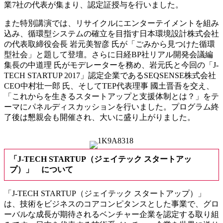
業7社の代表が集まり、認定証授与を行いました。
また特別講演では、リサイクルにエンターテイメントを組み
込み、循環型システムの確立を目指す日本環境設計株式会社
の代表取締役会長 岩元美智彦 氏が「ごみから見つけた循環
型社会」と題して登壇。さらに日経BP社リアル開発会議編
集長の中道理 氏がモデレーターを務め、岩元氏と今回の「J-
TECH STARTUP 2017」認定企業であるSEQSENSE株式会社
CEO中村壮一郎 氏、そしてTEP代表理事 國土晋吾を交え、
「これからを生きるスタートアップと支援体制とは？」をテ
ーマにパネルディスカッションを行いました。プログラム終
了後は懇親会も開催され、大いに盛り上がりました。
「J-TECH STARTUP（ジェイテック スタートアッ
プ）」 について
「J-TECH STARTUP（ジェイテック スタートアップ）」
は、技術をビジネスのコアコンピタンスとした事業で、グロ
ーバルな成長が期待されるベンチャー企業を認定する取り組