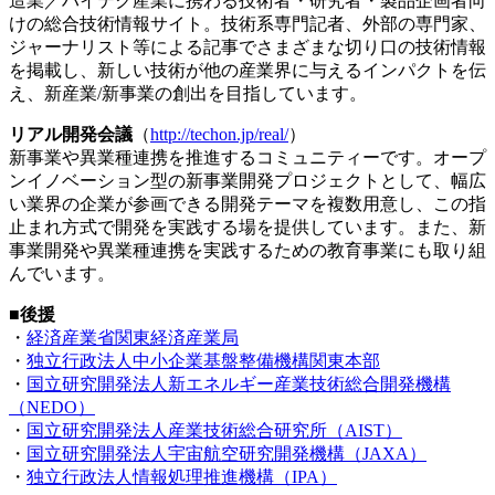
造業／ハイテク産業に携わる技術者・研究者・製品企画者向
けの総合技術情報サイト。技術系専門記者、外部の専門家、
ジャーナリスト等による記事でさまざまな切り口の技術情報
を掲載し、新しい技術が他の産業界に与えるインパクトを伝
え、新産業/新事業の創出を目指しています。
リアル開発会議
（
http://techon.jp/real/
）
新事業や異業種連携を推進するコミュニティーです。オープ
ンイノベーション型の新事業開発プロジェクトとして、幅広
い業界の企業が参画できる開発テーマを複数用意し、この指
止まれ方式で開発を実践する場を提供しています。また、新
事業開発や異業種連携を実践するための教育事業にも取り組
んでいます。
■後援
・
経済産業省関東経済産業局
・
独立行政法人中小企業基盤整備機構関東本部
・
国立研究開発法人新エネルギー産業技術総合開発機構
（NEDO）
・
国立研究開発法人産業技術総合研究所（AIST）
・
国立研究開発法人宇宙航空研究開発機構（JAXA）
・
独立行政法人情報処理推進機構（IPA）