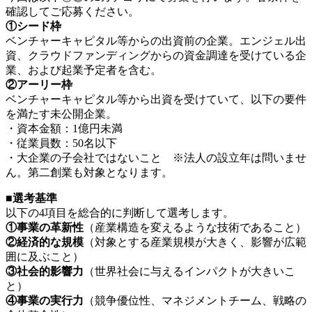
確認してご応募ください。
①シード枠
ベンチャーキャピタル等からの出資前の企業。エンジェル出
資、クラウドファンディングからの資金調達を受けている企
業、および起業予定者を含む。
②アーリー枠
ベンチャーキャピタル等から出資を受けていて、以下の要件
を満たす未公開企業。
・資本金額：1億円未満
・従業員数：50名以下
・大企業の子会社ではないこと ※法人の設立年は問いませ
ん。第二創業も対象となります。
■選考基準
以下の4項目を総合的に判断して選考します。
①事業の革新性
（産業構造を変えるような技術であること）
②経済的な規模
（対象とする産業規模が大きく、影響が広範
囲に及ぶこと）
③社会的影響力
（世界社会に与えるインパクトが大きいこ
と）
④事業の実行力
（競争優位性、マネジメントチーム、戦略の