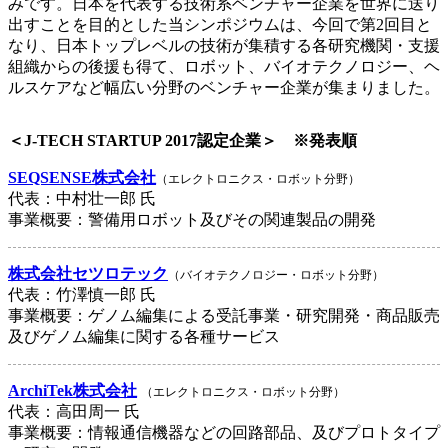
みです。日本を代表する技術系ベンチャー企業を世界に送り
出すことを目的とした当シンポジウムは、今回で第2回目と
なり、日本トップレベルの技術が集積する各研究機関・支援
組織からの後援も得て、ロボット、バイオテクノロジー、ヘ
ルスケアなど幅広い分野のベンチャー企業が集まりました。
＜J-TECH STARTUP 2017認定企業＞ ※発表順
SEQSENSE株式会社
（エレクトロニクス・ロボット分野）
代表：中村壮一郎 氏
事業概要：警備用ロボット及びその関連製品の開発
株式会社セツロテック
（バイオテクノロジー・ロボット分野）
代表：竹澤慎一郎 氏
事業概要：ゲノム編集による受託事業・研究開発・商品販売
及びゲノム編集に関する各種サービス
ArchiTek株式会社
（エレクトロニクス・ロボット分野）
代表：高田周一 氏
事業概要：情報通信機器などの回路部品、及びプロトタイプ