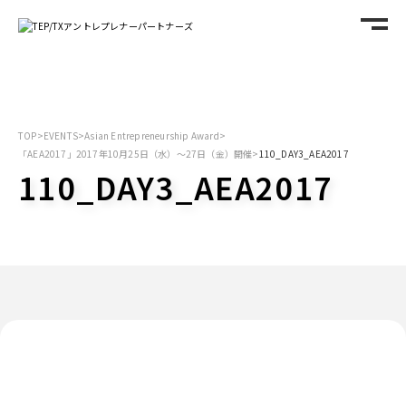
TOP
>
EVENTS
>
Asian Entrepreneurship Award
>
「AEA2017」2017年10月25日（水）～27日（金）開催
>
110_DAY3_AEA2017
110_DAY3_AEA2017