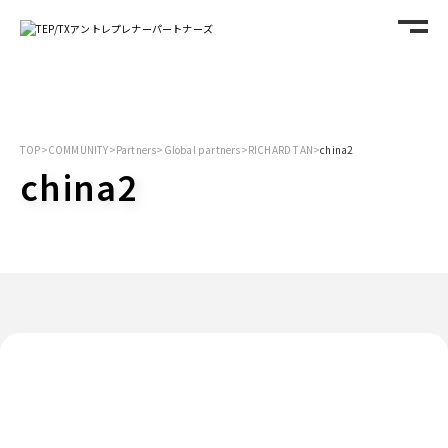
TOP
>
COMMUNITY
>
Partners
>
Global partners
>
RICHARD TAN
>
china2
china2