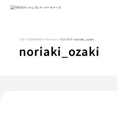
TOP
>
COMMUNITY
>
Mentors
>
尾﨑 典明
>
noriaki_ozaki
noriaki_ozaki