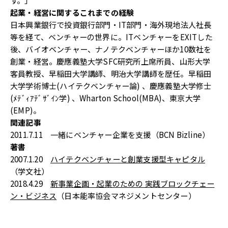
す。」
起業・経営に関するこれまでの経験
日本興業銀行で投資銀行部門・IT部門・海外現地法人社長
等を経て、ベンチャーの世界に。ITベンチャーをEXITした
後、バイオベンチャー、ナノテクベンチャーほか10数社を
創業・経営。慶應義塾大学SFC研究所上席所員、山形大学
客員教授、早稲田大学講師、明治大学講師を歴任。早稲田
大学学術博士(ハイテクベンチャー論) 、慶應義塾大学修士
(ﾒﾃﾞｨｱﾃﾞｻﾞｲﾝ学) 、Wharton School(MBA)、東京大学
(EMP)。
関連記事
2011.7.11 一緒にベンチャー企業を支援（BCN Bizline）
著書
2007.1.20
ハイテクベンチャーと創業支援型キャピタル
（学文社）
2018.4.29
新事業企画・起業のための 実践ブロックチェー
ン・ビジネス
（日本能率協会マネジメントセンター）