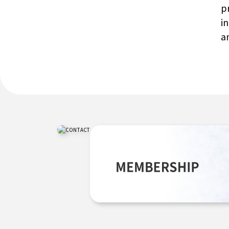
p
i
a