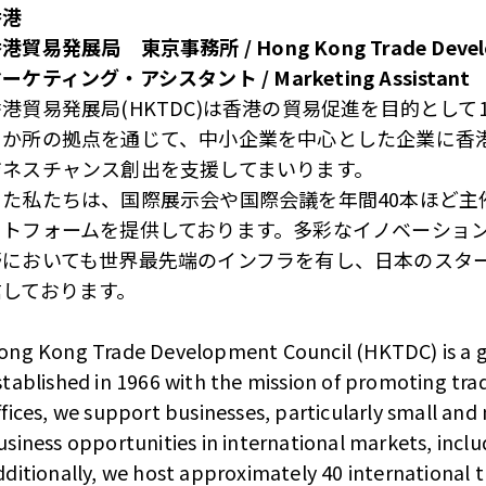
香港
港貿易発展局 東京事務所 / Hong Kong Trade Developme
ーケティング・アシスタント / Marketing Assistant
香港貿易発展局(HKTDC)は香港の貿易促進を目的として
０か所の拠点を通じて、中小企業を中心とした企業に香
ジネスチャンス創出を支援してまいります。
また私たちは、国際展示会や国際会議を年間40本ほど
ットフォームを提供しております。多彩なイノベーショ
野においても世界最先端のインフラを有し、日本のスタ
信しております。
ong Kong Trade Development Council (HKTDC) is a g
stablished in 1966 with the mission of promoting tr
ffices, we support businesses, particularly small and
usiness opportunities in international markets, inc
dditionally, we host approximately 40 international t