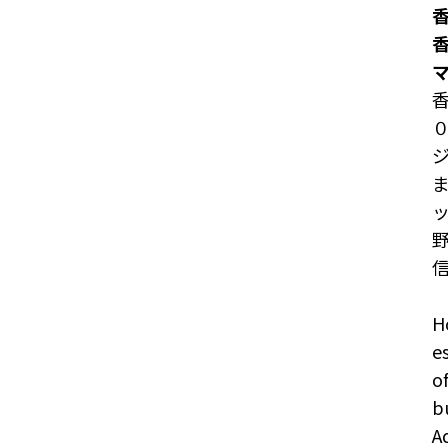
香
マ
H
e
o
b
A