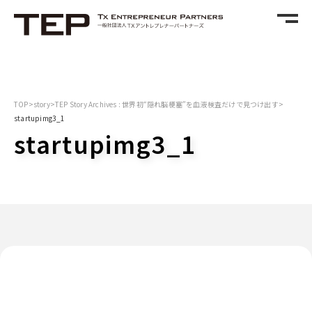
TOP
>
story
>
TEP Story Archives : 世界初“隠れ脳梗塞”を血液検査だけで見つけ出す
>
startupimg3_1
startupimg3_1