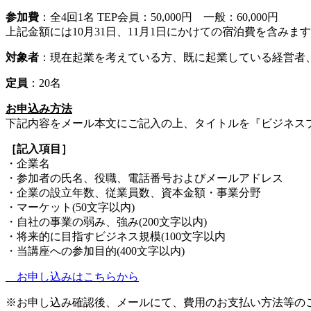
参加費
：全4回1名 TEP会員：50,000円 一般：60,000円
上記金額には10月31日、11月1日にかけての宿泊費を含みま
対象者
：現在起業を考えている方、既に起業している経営者
定員
：20名
お申込み方法
下記内容をメール本文にご記入の上、タイトルを『ビジネスプラ
［記入項目］
・企業名
・参加者の氏名、役職、電話番号およびメールアドレス
・企業の設立年数、従業員数、資本金額・事業分野
・マーケット(50文字以内)
・自社の事業の弱み、強み(200文字以内)
・将来的に目指すビジネス規模(100文字以内
・当講座への参加目的(400文字以内)
お申し込みはこちらから
※お申し込み確認後、メールにて、費用のお支払い方法等の