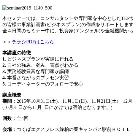
本セミナーでは、コンサルタントや専門家を中心としたTEP
の皆様の事業計画書(ビジネスプラン)の作成をサポートしま
全４日間のセミナー中に、投資家(エンジェル)や金融機関か
＞＞
チラシPDFはこちら
本講座の特徴
1.
ビジネスプランが実際に作れる
2.
自社の強み、弱み、盲点がわかる
3.
実務経験豊富な専門家が講師
4.
本番さながらのプレゼン実習
5.
コーディネーターのフォローで安心
講座概要
期間
：2015年10月31日(土)、11月1日(日)、11月21日(土)、12
(10月31日から11月1日にかけては宿泊となります。)
回数
：全4回
会場
：つくばエクスプレス線柏の葉キャンパス駅前ＫＯＩＬ