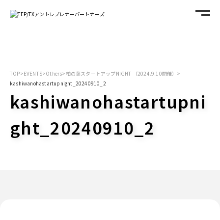
TOP
>
EVENTS
>
Others
>
柏の葉スタートアップNIGHT （2024.9.10開催）
>
kashiwanohastartupnight_20240910_2
kashiwanohastartupni
ght_20240910_2