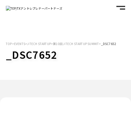
TOP
>
EVENTS
>
J-TECH STARTUP
>
第10回 J-TECH STARTUP SUMMIT
>
_DSC7652
_DSC7652