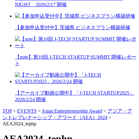
NIGHT 2026/2/17 開催
【参加申込受付中】茨城県 ビジネスプラン構築研修
【note】第10回 J-TECH STARTUP SUMMIT 開催レポー
ト
【アーカイブ動画公開中】「J-TECH STARTUP2025」
2026/2/24 開催
TOP
>
EVENTS
>
Asian Entrepreneurship Award
>
アジア・ア
ントレプレナーシップ・アワード（AEA）2024
>
AEA2024_tephp
AEA2024_tephp