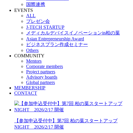
国際連携
EVENTS
ALL
プレゼン会
J-TECH STARTUP
メディカルデバイスイノベーションin柏の葉
Asian Entrepreneurship Award
ビジネスプラン作成セミナー
Others
COMMUNITY
Mentors
Corporate members
Project partners
Advisory boards
Global partners
MEMBERSHIP
CONTACT
【参加申込受付中】第7回 柏の葉スタートアップ
NIGHT 2026/2/17 開催