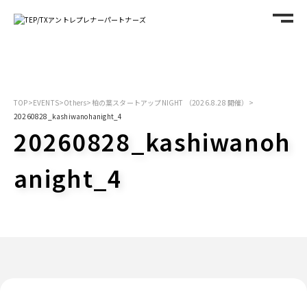
TOP
>
EVENTS
>
Others
>
柏の葉スタートアップNIGHT （2026.8.28 開催）
>
20260828_kashiwanohanight_4
20260828_kashiwanoh
anight_4